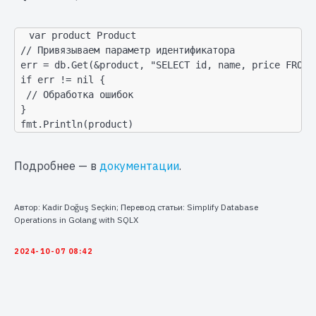
var product Product

 // Привязываем параметр идентификатора

 err = db.Get(&product, "SELECT id, name, price FROM p
 if err != nil {

  // Обработка ошибок

 }

 fmt.Println(product)
Подробнее — в
документации
.
Автор: Kadir Doğuş Seçkin; Перевод статьи: Simplify Database
Operations in Golang with SQLX
2024-10-07 08:42