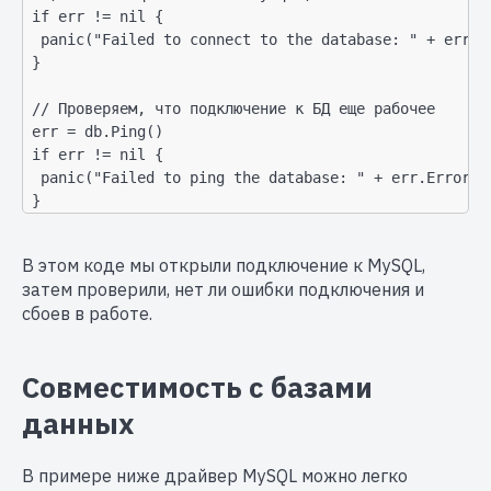
 if err != nil {

  panic("Failed to connect to the database: " + err.Er
 }

 // Проверяем, что подключение к БД еще рабочее

 err = db.Ping()

 if err != nil {

  panic("Failed to ping the database: " + err.Error())
 }
В этом коде мы открыли подключение к MySQL,
затем проверили, нет ли ошибки подключения и
сбоев в работе.
Совместимость с базами
данных
В примере ниже драйвер MySQL можно легко