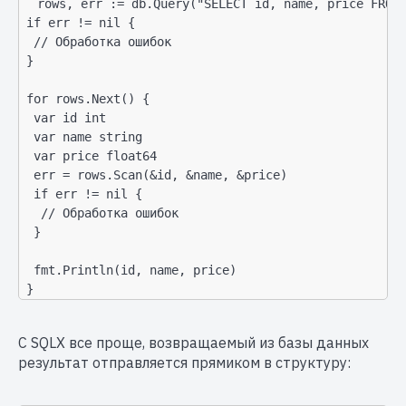
rows, err := db.Query("SELECT id, name, price FROM 
 if err != nil {

  // Обработка ошибок

 }

 for rows.Next() {

  var id int

  var name string

  var price float64

  err = rows.Scan(&id, &name, &price)

  if err != nil {

   // Обработка ошибок

  }

  fmt.Println(id, name, price)

 }
С SQLX все проще, возвращаемый из базы данных
результат отправляется прямиком в структуру: