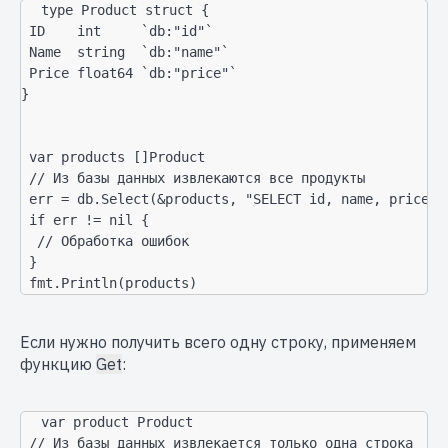
type Product struct {

 ID    int     `db:"id"`

 Name  string  `db:"name"`

 Price float64 `db:"price"`

}

 var products []Product

 // Из базы данных извлекаются все продукты

 err = db.Select(&products, "SELECT id, name, price FR
 if err != nil {

  // Обработка ошибок

 }

 fmt.Println(products)
Если нужно получить всего одну строку, применяем
функцию
Get
:
var product Product

 // Из базы данных извлекается только одна строка
