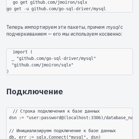
go get github.com/jmoiron/sqlx

go get -u github.com/go-sql-driver/mysql
Теперь импортируем эти пакеты, причем
mysql
с
подчеркиванием — его мы используем косвенно:
import (

  _ "github.com/go-sql-driver/mysql"

  "github.com/jmoiron/sqlx"

)
Подключение
// Строка подключения к базе данных

 dsn := "user:password@(localhost:3306)/database_name"
 // Инициализируем подключение к базе данных

 db, err := sqlx.Connect("mysql", dsn)
