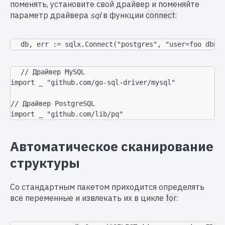
поменять, установите свой драйвер и поменяйте
параметр драйвера
sql
в функции
connect
:
db, err := sqlx.Connect("postgres", "user=foo dbna
// Драйвер MySQL

import _ "github.com/go-sql-driver/mysql"

// Драйвер PostgreSQL

import _ "github.com/lib/pq"
Автоматическое сканирование
структуры
Со стандартным пакетом приходится определять
все переменные и извлекать их в цикле
for
: