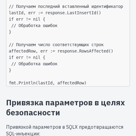
 // Получаем последний вставленный идентификатор

 lastId, err := response.LastInsertId()

 if err != nil {

  // Обработка ошибок

 }

 // Получаем число соответствующих строк

 affectedRow, err := response.RowsAffected()

 if err != nil {

  // Обработка ошибок

 }

 fmt.Println(lastId, affectedRow)
Привязка параметров в целях
безопасности
Привязкой параметров в SQLX предотвращаются
SQL-инъекции: