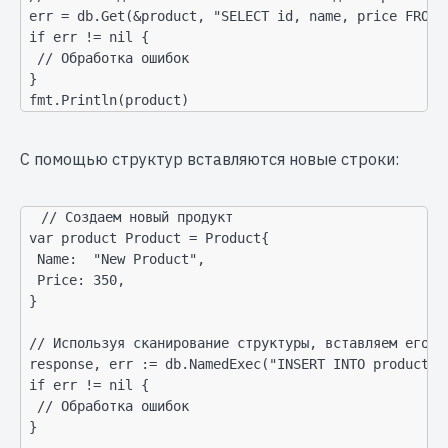
 err = db.Get(&product, "SELECT id, name, price FROM p
 if err != nil {

  // Обработка ошибок

 }

 fmt.Println(product)
С помощью структур вставляются новые строки:
// Создаем новый продукт

 var product Product = Product{

  Name:  "New Product",

  Price: 350,

 }

 // Используя сканирование структуры, вставляем его в 
 response, err := db.NamedExec("INSERT INTO products 
 if err != nil {

  // Обработка ошибок

 }
